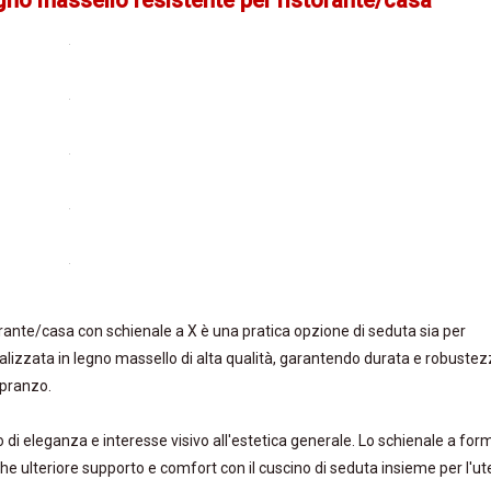
gno massello resistente per ristorante/casa
orante/casa con schienale a X è una pratica opzione di seduta sia per
alizzata in legno massello di alta qualità, garantendo durata e robuste
 pranzo.
o di eleganza e interesse visivo all'estetica generale. Lo schienale a for
che ulteriore supporto e comfort con il cuscino di seduta insieme per l'u