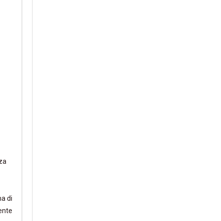
zza
ma di
tente