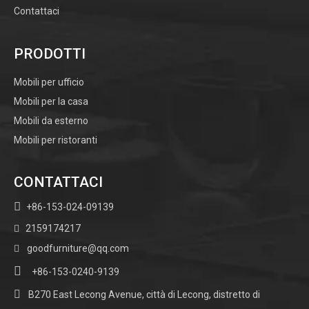
Contattaci
PRODOTTI
Mobili per ufficio
Mobili per la casa
Mobili da esterno
Mobili per ristoranti
CONTATTACI

+86-153-024-09139
2159174217

goodfurniture@qq.com


+86-153-0240-9139

B270 East Lecong Avenue, città di Lecong, distretto di