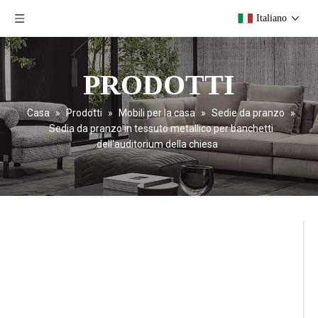
Italiano
PRODOTTI
Casa
»
Prodotti
»
Mobili per la casa
»
Sedie da pranzo
»
Sedia da pranzo in tessuto metallico per banchetti
dell'auditorium della chiesa