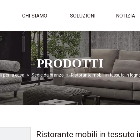
I
CHI SIAMO
SOLUZIONI
NOTIZIA
PRODOTTI
i per la casa
»
Sedie da pranzo
»
Ristorante mobili in tessuto in legn
Ristorante mobili in tessuto i