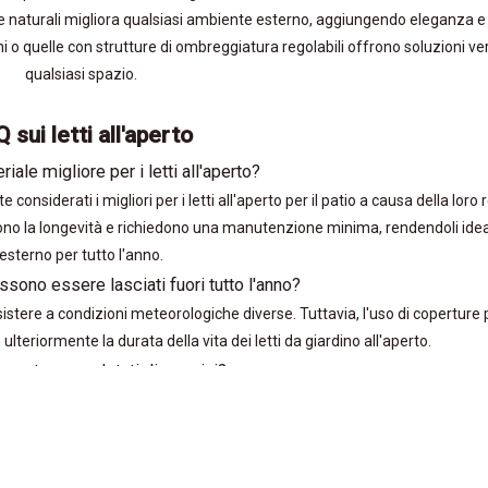
me naturali migliora qualsiasi ambiente esterno, aggiungendo eleganza e
ni o quelle con strutture di ombreggiatura regolabili offrono soluzioni ver
qualsiasi spazio.
 sui letti all'aperto
riale migliore per i letti all'aperto?
onsiderati i migliori per i letti all'aperto per il patio a causa della loro
cono la longevità e richiedono una manutenzione minima, rendendoli ideal
esterno per tutto l'anno.
possono essere lasciati fuori tutto l'anno?
sistere a condizioni meteorologiche diverse. Tuttavia, l'uso di coperture 
teriormente la durata della vita dei letti da giardino all'aperto.
ll'aperto sono dotati di cuscini?
mperie per un maggiore comfort. Per informazioni dettagliate, visitare il no
 da giardino all'aperto
pagina.
SOLUZIONI
stare letti all'aperto di alta qualità?
ll'aperto in vendita direttamente attraverso il nostro sito Web o
contatta