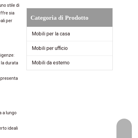
no stile di
offre sia
Categoria di Prodotto
ali per
Mobili per la casa
Mobili per ufficio
sigenze:
Mobili da esterno
 la durata
o presenta
ta a lungo
+86-153
rto ideali