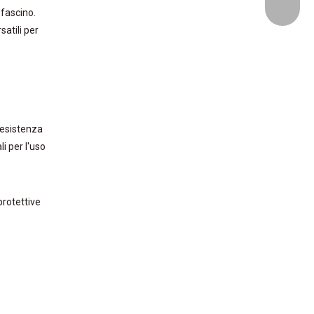
goodfur
 fascino.
satili per
 resistenza
i per l'uso
protettive
stro
letto
ci
per