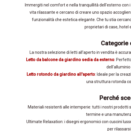
Immergiti nel comfort e nella tranquillità dell'esterno con i
vita rilassante e cercano di creare uno spazio accogliente 
funzionalità che estetica elegante. Che tu stia cercando 
proprietari di case, hotel 
Categorie d
La nostra selezione di letti all'aperto in vendita è accur
Letto da balcone da giardino sedia da esterno
: Perfett
dell'allumini
Letto rotondo da giardino all'aperto
: Ideale per la crea
una struttura rotonda co
Perché scegl
Materiali resistenti alle intemperie: tutti i nostri prodott
termine e una manutenzi
Ultimate Relaxation: i disegni ergonomici con cuscini luss
per rilassars