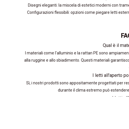
Disegni eleganti: la miscela di estetici moderni con tra
Configurazioni flessibili: opzioni come piegare letti ester
FAQ
Qual è il mate
I materiali come l'alluminio e la rattan PE sono ampiamente c
alla ruggine e allo sbiadimento. Questi materiali garantis
I letti all'aperto 
Sì, i nostri prodotti sono appositamente progettati per re
durante il clima estremo può estendere ul
I letti a
Tutti i nostri letti includono cuscini resistenti alle inte
rotondo
Dove posso acqui
Puoi esplorare la nostra collezione completa di letti a