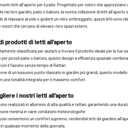
 nostri letti all'aperto per il patio. Progettato per coloro che apprezzano u
nei loro giardini, patio o balconi, la nostra collezione di letti all'aperto 
di rilassarsi al sole o goderti un ritiro ombreggiato, questi letti sono ide
e resort che cercano di elevare i loro spazi esterni.
i prodotti di letti all'aperto
atamente classificata per aiutarti a trovare il prodotto ideale per le tue e
o per piccoli patio o balconi, questo design a efficienza spaziale combina
o con il fascino senza tempo di Rattan.
zione di un lussuoso punto rilassato in giardini più grandi, questo modell
n una tonalità integrata per il massimo comfort.
iere i nostri letti all'aperto
i sono realizzati in alluminio di alta qualità e rattan, garantendo una dura
one minima in varie condizioni meteorologiche.
uosi consentono un comfort supremo, rendendoli letti da giardino all'ape
i in qualsiasi momento della giornata.