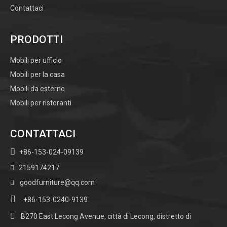
Contattaci
PRODOTTI
Mobili per ufficio
Mobili per la casa
Mobili da esterno
Mobili per ristoranti
CONTATTACI

+86-153-024-09139
2159174217

goodfurniture@qq.com


+86-153-0240-9139

B270 East Lecong Avenue, città di Lecong, distretto di