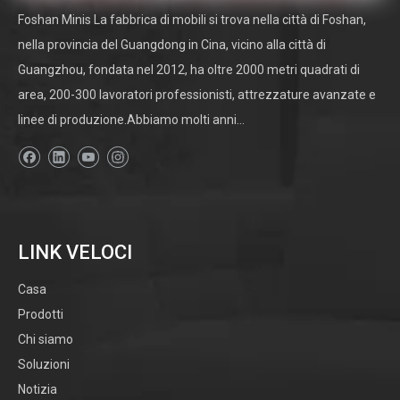
sotto un:
Foshan Minis La fabbrica di mobili si trova nella città di Foshan,
nella provincia del Guangdong in Cina, vicino alla città di
Guangzhou, fondata nel 2012, ha oltre 2000 metri quadrati di
Letto da giardino
Letto da giardino per esterni
area, 200-300 lavoratori professionisti, attrezzature avanzate e
Letto da giardino con ombra
linee di produzione.Abbiamo molti anni...
Letto da esterno in rattan
Divano letto per esterni
Letto rotondo in rattan da esterno
Rilassante letto rotondo in rattan
Letto rotondo rilassante in rattan da giardino
LINK VELOCI
Letto rotondo in rattan con paralume
Casa
Prodotti
Chi siamo
Soluzioni
Categoria di Prodotto
Notizia