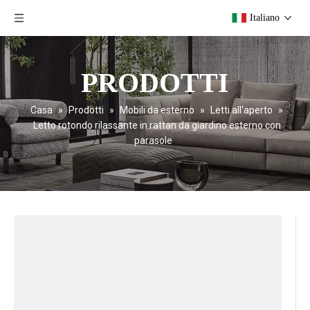
Italiano
PRODOTTI
Casa
»
Prodotti
»
Mobili da esterno
»
Letti all'aperto
»
Letto rotondo rilassante in rattan da giardino esterno con
parasole