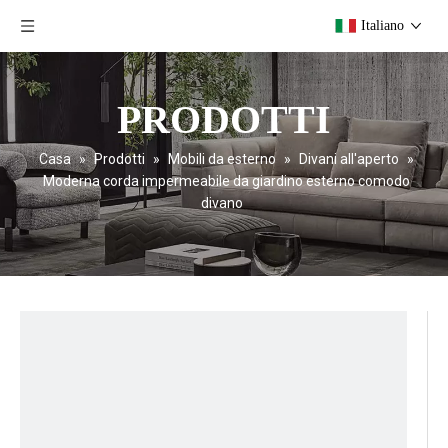
Italiano
PRODOTTI
Casa
»
Prodotti
»
Mobili da esterno
»
Divani all'aperto
»
Moderna corda impermeabile da giardino esterno comodo
divano