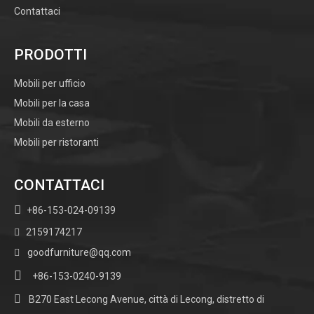
Contattaci
PRODOTTI
Mobili per ufficio
Mobili per la casa
Mobili da esterno
Mobili per ristoranti
CONTATTACI

+86-153-024-09139
2159174217

goodfurniture@qq.com


+86-153-0240-9139

B270 East Lecong Avenue, città di Lecong, distretto di