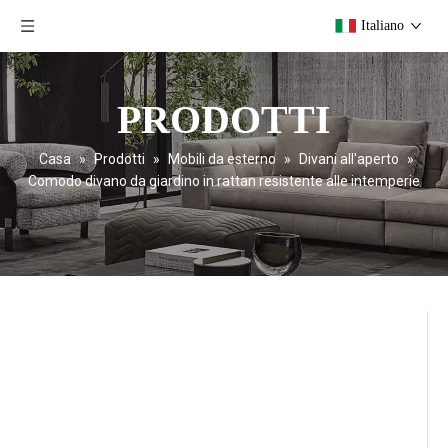
Italiano
PRODOTTI
Casa
»
Prodotti
»
Mobili da esterno
»
Divani all'aperto
»
Comodo divano da giardino in rattan resistente alle intemperie