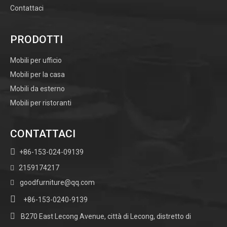
Contattaci
PRODOTTI
Mobili per ufficio
Mobili per la casa
Mobili da esterno
Mobili per ristoranti
CONTATTACI

+86-153-024-09139
2159174217

goodfurniture@qq.com


+86-153-0240-9139

B270 East Lecong Avenue, città di Lecong, distretto di