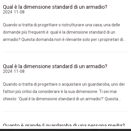
alle tue esigenze di spazio. Anche un armadio
Qual è la dimensione standard di un armadio?
2024
11-08
Quando si tratta di progettare o ristrutturare una casa, una delle
domande più frequenti è: qual è la dimensione standard di un
armadio? Questa domanda non è rilevante solo per i proprietari di
case, ma anche per architetti, interior designer e produttori di mobili.
La dimensione di un armadio può essere significativa
Qual è la dimensione standard di un armadio?
2024
11-08
Quando si tratta di progettare o acquistare un guardaroba, uno dei
fattori più critici da considerare è la sua dimensione. Ti sei mai
chiesto: 'Qual è la dimensione standard di un armadio?' Questa
domanda è essenziale non solo per i proprietari di case che
desiderano massimizzare lo spazio di archiviazione, ma anche per i
produttori di mobili
Quanto è grande il guardaroba di una persona media?
2024
11-08