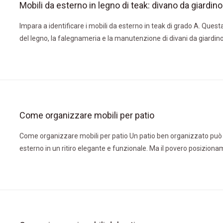
Impara a identificare i mobili da esterno in teak di grado A. Questa
del legno, la falegnameria e la manutenzione di divani da giardino
Come organizzare mobili per patio
Come organizzare mobili per patio Un patio ben organizzato può 
esterno in un ritiro elegante e funzionale. Ma il povero posiziona
sentire il patio angusto e scomodo. In questo post, ti guideremo a
per organizzare i mobili del patio per comfort, funzionalità e stile.