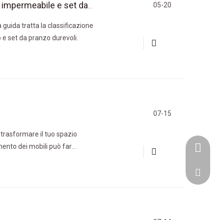
05-20
Mobili da esterno in legno di teak: divano da giardino impermeabile e set da pranzo
 guida tratta la classificazione
 e set da pranzo durevoli.
07-15
trasformare il tuo spazio
mento dei mobili può far
+86-153
ttraverso i passaggi essenziali
goodfur