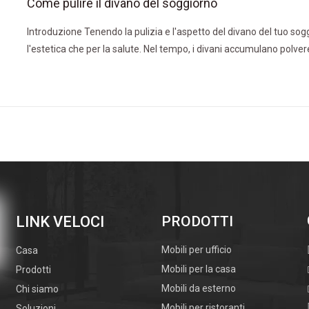
Come pulire il divano del soggiorno
Introduzione Tenendo la pulizia e l'aspetto del divano del tuo sog
l'estetica che per la salute. Nel tempo, i divani accumulano polve
possono influire sulla qualità dell'aria interna e l'atmosfera gener
Comprendere le tecniche adeguate per pulire
Come scegliere il divano del soggiorno
INTRODUZIONECHOOSE Il divano perfetto per il tuo salotto è una d
un impatto significativo sia sull'estetica che sulla funzionalità d
LINK VELOCI
stili, materiali e dimensioni disponibili, il processo può essere sc
PRODOTTI
completa approfondisce l'Essent
Mobili per ufficio
Casa
Mobili per la casa
Prodotti
Mobili da esterno
Chi siamo
Mobili per ristoranti
Soluzioni