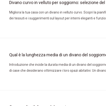
Migliora la tua casa con un divano in velluto curvo. Scopri la pianif
dei tessuti e i suggerimenti sul layout per interni eleganti e funzio
Qual è la lunghezza media di un divano del soggiorn
Introduzione che incide la durata media di un divano del soggiorno
di case che desiderano ottimizzare i loro spazi abitativi. Un diva
proporzionato non solo migliora il comfort, ma completa anche l'
Questo articolo approfondisce la dimensione standard