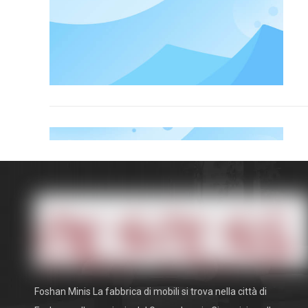
Foshan Minis La fabbrica di mobili si trova nella città di