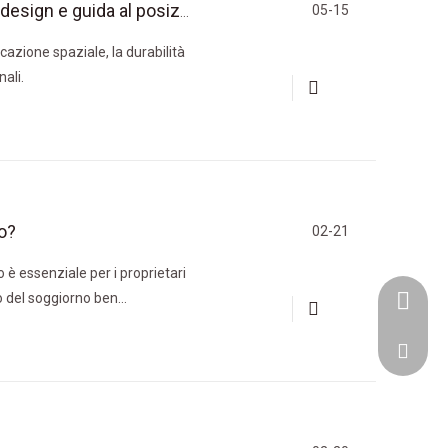
05-15
Divano curvo in velluto per soggiorno: selezione del design e guida al posizionamento
icazione spaziale, la durabilità
nali.
o?
02-21
 è essenziale per i proprietari
no del soggiorno ben
+86-153
estetica generale della stanza.
goodfur