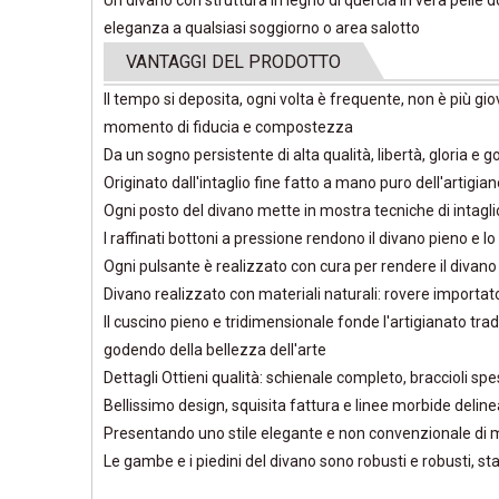
Un divano con struttura in legno di quercia in vera pell
eleganza a qualsiasi soggiorno o area salotto
VANTAGGI DEL PRODOTTO
Il tempo si deposita, ogni volta è frequente, non è più gio
momento di fiducia e compostezza
Da un sogno persistente di alta qualità, libertà, gloria e 
Originato dall'intaglio fine fatto a mano puro dell'artigia
Ogni posto del divano mette in mostra tecniche di intagli
I raffinati bottoni a pressione rendono il divano pieno e 
Ogni pulsante è realizzato con cura per rendere il divano
Divano realizzato con materiali naturali: rovere importato
Il cuscino pieno e tridimensionale fonde l'artigianato tra
godendo della bellezza dell'arte
Dettagli Ottieni qualità: schienale completo, braccioli sp
Bellissimo design, squisita fattura e linee morbide deli
Presentando uno stile elegante e non convenzionale di mo
Le gambe e i piedini del divano sono robusti e robusti, stab