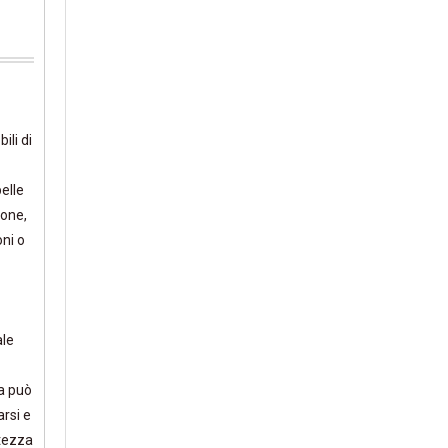
ili di
pelle
ione,
oni o
ale
ta può
arsi e
atezza