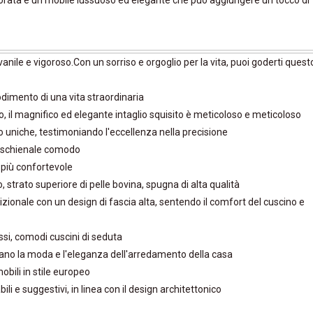
e dorata è un mobile lussuoso ed elegante che può aggiungere un tocco di
vanile e vigoroso.Con un sorriso e orgoglio per la vita, puoi goderti quest
godimento di una vita straordinaria
no, il magnifico ed elegante intaglio squisito è meticoloso e meticoloso
o uniche, testimoniando l'eccellenza nella precisione
lo schienale comodo
 più confortevole
, strato superiore di pelle bovina, spugna di alta qualità
dizionale con un design di fascia alta, sentendo il comfort del cuscino e
essi, comodi cuscini di seduta
neano la moda e l'eleganza dell'arredamento della casa
bili in stile europeo
ili e suggestivi, in linea con il design architettonico