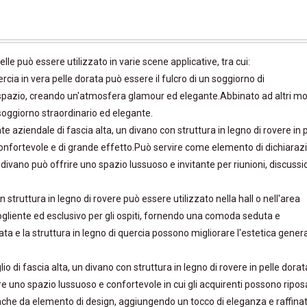
elle può essere utilizzato in varie scene applicative, tra cui:
rcia in vera pelle dorata può essere il fulcro di un soggiorno di
spazio, creando un'atmosfera glamour ed elegante.Abbinato ad altri mob
 soggiorno straordinario ed elegante.
nte aziendale di fascia alta, un divano con struttura in legno di rovere in 
confortevole e di grande effetto.Può servire come elemento di dichiaraz
i divano può offrire uno spazio lussuoso e invitante per riunioni, discussi
n struttura in legno di rovere può essere utilizzato nella hall o nell'area
gliente ed esclusivo per gli ospiti, fornendo una comoda seduta e
ata e la struttura in legno di quercia possono migliorare l'estetica gener
lio di fascia alta, un divano con struttura in legno di rovere in pelle dora
re uno spazio lussuoso e confortevole in cui gli acquirenti possono ripos
anche da elemento di design, aggiungendo un tocco di eleganza e raffin