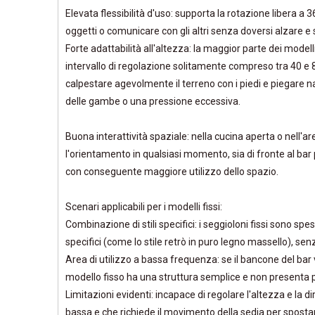
Elevata flessibilità d'uso: supporta la rotazione libera a 
oggetti o comunicare con gli altri senza doversi alzare e 
Forte adattabilità all'altezza: la maggior parte dei modell
intervallo di regolazione solitamente compreso tra 40 e 8
calpestare agevolmente il terreno con i piedi e piegare 
delle gambe o una pressione eccessiva. ‌‌
Buona interattività spaziale: nella cucina aperta o nell'ar
l'orientamento in qualsiasi momento, sia di fronte al bar 
con conseguente maggiore utilizzo dello spazio. ‌‌
Scenari applicabili per i modelli fissi:
Combinazione di stili specifici: i seggioloni fissi sono spe
specifici (come lo stile retrò in puro legno massello), se
Area di utilizzo a bassa frequenza: se il bancone del bar 
modello fisso ha una struttura semplice e non presenta 
Limitazioni evidenti: incapace di regolare l'altezza e la 
bassa e che richiede il movimento della sedia per spostar