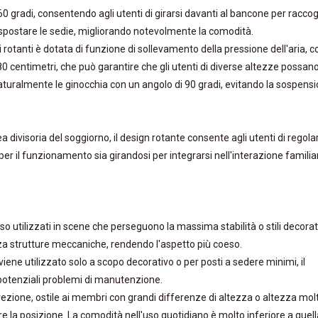
360 gradi, consentendo agli utenti di girarsi davanti al bancone per raccog
spostare le sedie, migliorando notevolmente la comodità. ‌‌
i rotanti è dotata di funzione di sollevamento della pressione dell'aria, 
0 centimetri, che può garantire che gli utenti di diverse altezze possan
naturalmente le ginocchia con un angolo di 90 gradi, evitando la sospens
ea divisoria del soggiorno, il design rotante consente agli utenti di regola
per il funzionamento sia girandosi per integrarsi nell'interazione familia
sso utilizzati in scene che perseguono la massima stabilità o stili decorat
nza strutture meccaniche, rendendo l'aspetto più coeso. ‌
viene utilizzato solo a scopo decorativo o per posti a sedere minimi, il
potenziali problemi di manutenzione.
direzione, ostile ai membri con grandi differenze di altezza o altezza mol
e la posizione. La comodità nell'uso quotidiano è molto inferiore a quell