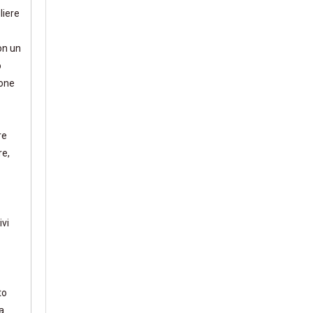
liere
con un
o
ione
re
re,
ivi
to
a