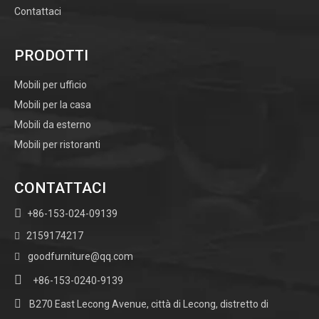
Contattaci
PRODOTTI
Mobili per ufficio
Mobili per la casa
Mobili da esterno
Mobili per ristoranti
CONTATTACI

+86-153-024-09139
2159174217

goodfurniture@qq.com


+86-153-0240-9139

B270 East Lecong Avenue, città di Lecong, distretto di