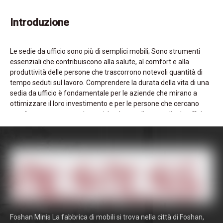
Introduzione
Le sedie da ufficio sono più di semplici mobili; Sono strumenti
essenziali che contribuiscono alla salute, al comfort e alla
produttività delle persone che trascorrono notevoli quantità di
tempo seduti sul lavoro. Comprendere la durata della vita di una
sedia da ufficio è fondamentale per le aziende che mirano a
ottimizzare il loro investimento e per le persone che cercano
comfort e supporto prolungati. La durata di una sedia da ufficio
influisce non solo sulle considerazioni finanziarie, ma anche nel
benessere degli utenti. Questa analisi completa esplora i fattori
che influenzano la longevità delle sedie per ufficio, offre
approfondimenti dettagliati su diversi tipi e fornisce consulenza
pratica sulla manutenzione e la sostituzione. Che tu sia sul
mercato per una nuova
sedia da ufficio
o che valuti le condizioni
di quella attuale, questa guida ti fornisce le conoscenze per
prendere decisioni informate.
Foshan Minis La fabbrica di mobili si trova nella città di Foshan,