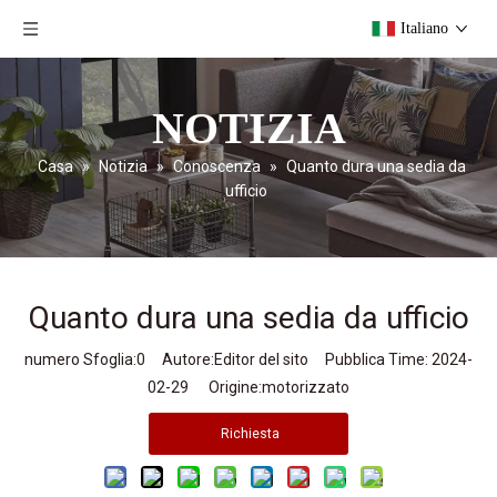
Italiano
NOTIZIA
Casa
»
Notizia
»
Conoscenza
»
Quanto dura una sedia da
ufficio
Quanto dura una sedia da ufficio
numero Sfoglia:
0
Autore:Editor del sito Pubblica Time: 2024-
02-29 Origine:
motorizzato
Richiesta