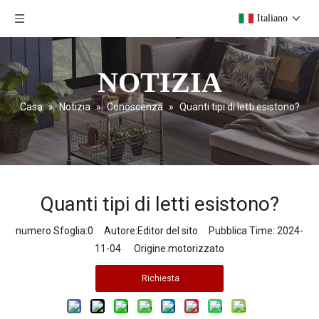
Italiano
NOTIZIA
Casa
»
Notizia
»
Conoscenza
»
Quanti tipi di letti esistono?
Quanti tipi di letti esistono?
numero Sfoglia:
0
Autore:Editor del sito Pubblica Time: 2024-
11-04 Origine:
motorizzato
Richiesta