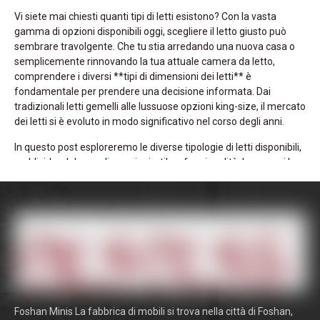
Vi siete mai chiesti quanti tipi di letti esistono? Con la vasta
gamma di opzioni disponibili oggi, scegliere il letto giusto può
sembrare travolgente. Che tu stia arredando una nuova casa o
semplicemente rinnovando la tua attuale camera da letto,
comprendere i diversi **tipi di dimensioni dei letti** è
fondamentale per prendere una decisione informata. Dai
tradizionali letti gemelli alle lussuose opzioni king-size, il mercato
dei letti si è evoluto in modo significativo nel corso degli anni.
In questo post esploreremo le diverse tipologie di letti disponibili,
suddividendole per dimensioni, stile e funzionalità. Imparerai le
dimensioni dei letti più comuni, i loro usi ideali e come possono
migliorare il tuo spazio abitativo. Inoltre, discuteremo
dell'importanza di selezionare il letto giusto per le tue esigenze
specifiche, che si tratti di comfort, ottimizzazione dello spazio o
estetica.
Alla fine di questo articolo, avrai una conoscenza completa dei
vari tipi e dimensioni di letto, aiutandoti a fare la scelta migliore
per la tua casa. Includeremo anche collegamenti interni per
guidarti attraverso i **tipi di dimensioni dei letti**, assicurandoti
Foshan Minis La fabbrica di mobili si trova nella città di Foshan,