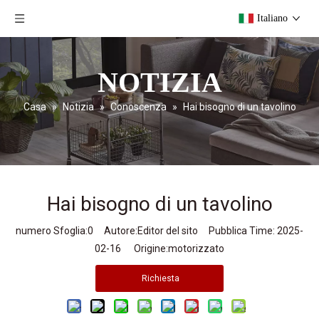
Italiano
NOTIZIA
Casa
»
Notizia
»
Conoscenza
»
Hai bisogno di un tavolino
Hai bisogno di un tavolino
numero Sfoglia:
0
Autore:Editor del sito Pubblica Time: 2025-
02-16 Origine:
motorizzato
Richiesta