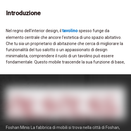
Introduzione
Nel regno dell'interior design, il
tavolino
spesso funge da
elemento centrale che ancore l'estetica di uno spazio abitativo.
Che tu sia un proprietario di abitazione che cerca di migliorare la
funzionalità del tuo salotto o un appassionato di design
minimalista, comprendere il ruolo di un tavolino può essere
fondamentale. Questo mobile trascende la sua funzione di base,
incarnando una miscela di stile, convenienza e espressione
personale. In questa analisi completa, approfondiamo il
significato dei tavolini, esplorando le loro radici storiche, i
vantaggi funzionali e come selezionare quello perfetto per
integrare la tua casa.
Il significato storico dei tavolini da caffè
L'origine del tavolino si intreccia con le usanze sociali della fine
Foshan Minis La fabbrica di mobili si trova nella città di Foshan,