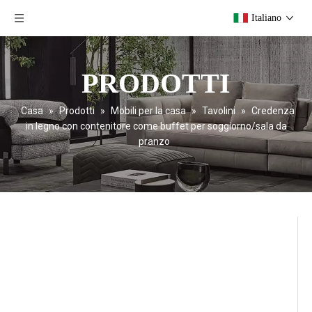
Italiano
PRODOTTI
Casa
»
Prodotti
»
Mobili per la casa
»
Tavolini
»
Credenza
in legno con contenitore come buffet per soggiorno/sala da
pranzo