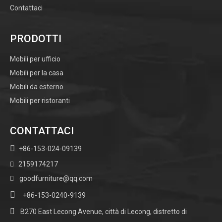
Contattaci
PRODOTTI
Mobili per ufficio
Mobili per la casa
Mobili da esterno
Mobili per ristoranti
CONTATTACI

+86-153-024-09139
2159174217

goodfurniture@qq.com


+86-153-0240-9139

B270 East Lecong Avenue, città di Lecong, distretto di