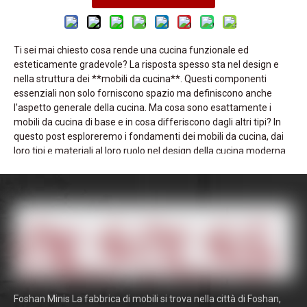
Ti sei mai chiesto cosa rende una cucina funzionale ed
esteticamente gradevole? La risposta spesso sta nel design e
nella struttura dei **mobili da cucina**. Questi componenti
essenziali non solo forniscono spazio ma definiscono anche
l'aspetto generale della cucina. Ma cosa sono esattamente i
mobili da cucina di base e in cosa differiscono dagli altri tipi? In
questo post esploreremo i fondamenti dei mobili da cucina, dai
loro tipi e materiali al loro ruolo nel design della cucina moderna.
Imparerai le caratteristiche principali che li rendono indispensabili
in qualsiasi allestimento della cucina. Approfondiremo anche le
ultime tendenze, comprese le opzioni di personalizzazione e le
tecnologie innovative che stanno plasmando il futuro dei mobili
da cucina.
In questo post discuteremo dei diversi tipi di mobili da cucina di
base, dei loro materiali e di come contribuiscono sia alla
funzionalità che all'estetica della tua cucina. Che tu sia un
proprietario di casa che sta pianificando una ristrutturazione
Foshan Minis La fabbrica di mobili si trova nella città di Foshan,
della cucina o un professionista nel settore edile, comprendere le