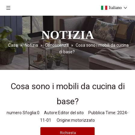
Italiano
NOTIZIA
Casa
»
Notizia
»
Conoscenza
»
Cosa sono i mobili da cucina
di base?
Cosa sono i mobili da cucina di
base?
numero Sfoglia:
0
Autore:Editor del sito Pubblica Time: 2024-
11-01 Origine:
motorizzato
Richiesta