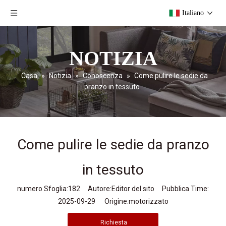
Italiano
NOTIZIA
Casa
»
Notizia
»
Conoscenza
»
Come pulire le sedie da
pranzo in tessuto
Come pulire le sedie da pranzo
in tessuto
numero Sfoglia:
182
Autore:Editor del sito Pubblica Time:
2025-09-29 Origine:
motorizzato
Richiesta