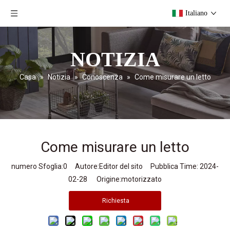
Italiano
NOTIZIA
Casa
»
Notizia
»
Conoscenza
»
Come misurare un letto
Come misurare un letto
numero Sfoglia:
0
Autore:Editor del sito Pubblica Time: 2024-
02-28 Origine:
motorizzato
Richiesta