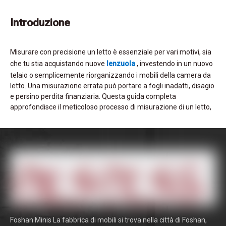
Introduzione
Misurare con precisione un letto è essenziale per vari motivi, sia
che tu stia acquistando nuove
lenzuola
, investendo in un nuovo
telaio o semplicemente riorganizzando i mobili della camera da
letto. Una misurazione errata può portare a fogli inadatti, disagio
e persino perdita finanziaria. Questa guida completa
approfondisce il meticoloso processo di misurazione di un letto,
garantendo che ogni dimensione sia considerata con precisione.
Comprendendo le sfumature coinvolte, è possibile prendere
decisioni informate, migliorare il tuo ambiente di sonno e
garantire la compatibilità con gli accessori per la camera da letto.
Comprensione delle dimensioni del letto
Prima di immergersi nel processo di misurazione, è
fondamentale comprendere le dimensioni del letto standard
Foshan Minis La fabbrica di mobili si trova nella città di Foshan,