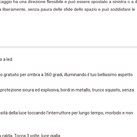
ccaggio ha una direzione flessibile e può essere spostato a sinistra o a 
 liberamente, senza paura delle sfide dello spazio e può soddisfare le
o a led
o gratuito per ombra a 360 gradi, illuminando il tuo bellissimo aspetto
 protezione sicura ed esplosiva, bordi in metallo, trucco squisito, senza
nosità della luce toccando l'interruttore per lungo tempo, morbido e non
calda; Tocca 3 volte, luce gialla