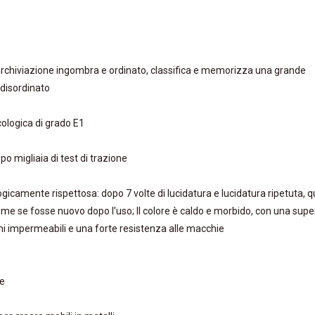
i archiviazione ingombra e ordinato, classifica e memorizza una grande
 disordinato
cologica di grado E1
opo migliaia di test di trazione
gicamente rispettosa: dopo 7 volte di lucidatura e lucidatura ripetuta, q
ome se fosse nuovo dopo l'uso; Il colore è caldo e morbido, con una super
ioni impermeabili e una forte resistenza alle macchie
le