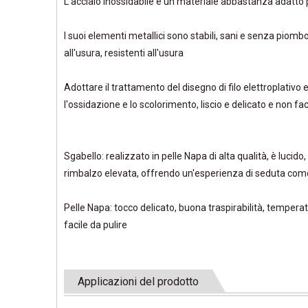
L'acciaio inossidabile è un materiale abbastanza adatto p
I suoi elementi metallici sono stabili, sani e senza piombo, 
all'usura, resistenti all'usura
Adottare il trattamento del disegno di filo elettroplativo 
l'ossidazione e lo scolorimento, liscio e delicato e non fac
Sgabello: realizzato in pelle Napa di alta qualità, è lucido,
rimbalzo elevata, offrendo un'esperienza di seduta com
Pelle Napa: tocco delicato, buona traspirabilità, temperat
facile da pulire
Applicazioni del prodotto