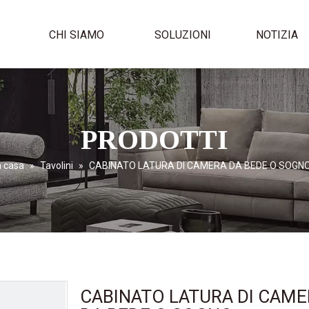
I
CHI SIAMO
SOLUZIONI
NOTIZIA
PRODOTTI
a casa
»
Tavolini
»
CABINATO LATURA DI CAMERA DA BEDE O SOGNO
CABINATO LATURA DI CAM