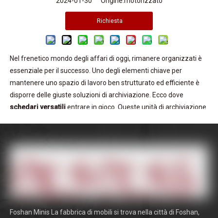
2024-01-30 Origine:
motorizzato
Richiesta
Nel frenetico mondo degli affari di oggi, rimanere organizzati è
essenziale per il successo. Uno degli elementi chiave per
mantenere uno spazio di lavoro ben strutturato ed efficiente è
disporre delle giuste soluzioni di archiviazione. Ecco dove
schedari versatili
entrare in gioco. Queste unità di archiviazione
multifunzionali sono progettate per soddisfare le vostre
esigenze specifiche, offrendo una serie di vantaggi che possono
migliorare notevolmente la vostra produttività e organizzazione.
In questo articolo esploreremo i numerosi vantaggi degli
schedari versatili e come possono rivoluzionare le tue capacità di
archiviazione. Approfondiremo anche i diversi tipi di schedari
versatili disponibili sul mercato, evidenziandone le caratteristiche
e funzionalità uniche. Inoltre, discuteremo dell'importanza di
Foshan Minis La fabbrica di mobili si trova nella città di Foshan,
personalizzare le soluzioni di archiviazione per garantire che