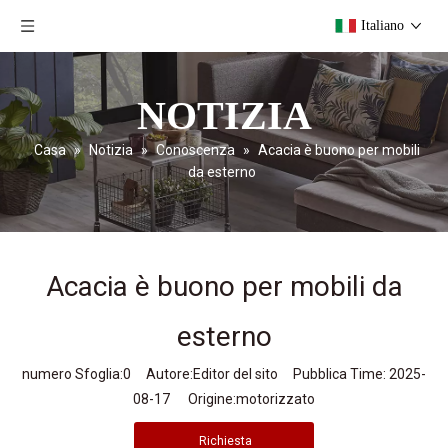
Italiano
NOTIZIA
Casa
»
Notizia
»
Conoscenza
»
Acacia è buono per mobili
da esterno
Acacia è buono per mobili da
esterno
numero Sfoglia:
0
Autore:Editor del sito Pubblica Time: 2025-
08-17 Origine:
motorizzato
Richiesta